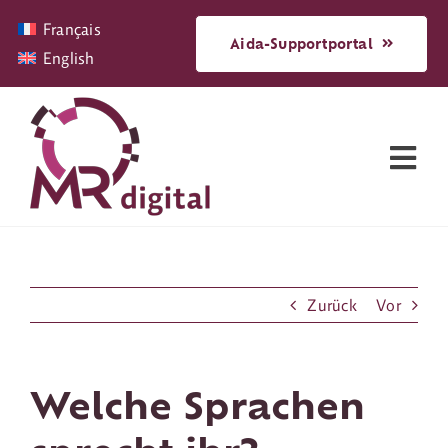
Zum
Français
Inhalt
Aida-Supportportal
English
springen
Tog
Nav
Software
Zurück
Vor
Support & Beratung
Über
Welche Sprachen
News