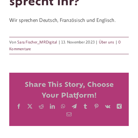
sprecht ihr?
Kontakt
Wir sprechen Deutsch, Französisch und Englisch.
Von
Sara Fischer_MRDigital
|
13. November 2023
|
Über uns
|
0
Kommentare
Share This Story, Choose
Your Platform!
Facebook
X
Reddit
LinkedIn
WhatsApp
Telegram
Tumblr
Pinterest
Vk
Xing
E-
Mail