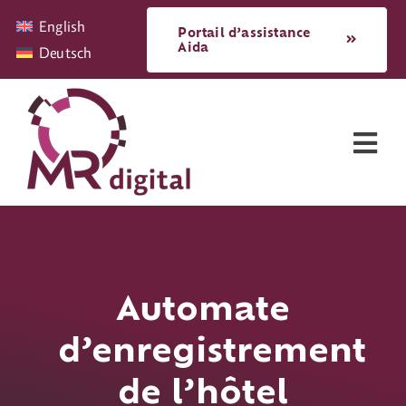
Skip
English
Portail d’assistance
to
Aida
Deutsch
content
Tog
Nav
Software
Assistance et conseil
Automate
d’enregistrement
Sur nous
de l’hôtel
Actualités