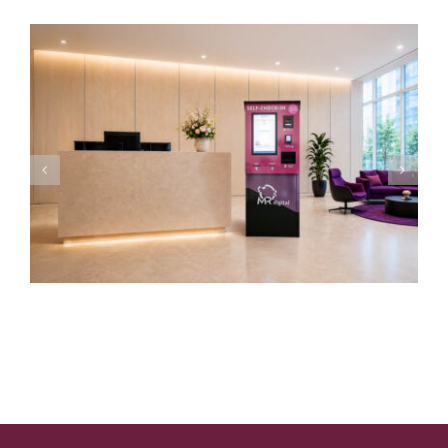
Self CheckinGo-