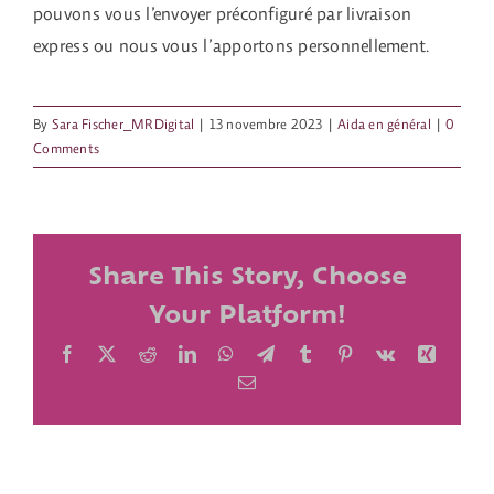
pouvons vous l’envoyer préconfiguré par livraison
express ou nous vous l’apportons personnellement.
By
Sara Fischer_MRDigital
|
13 novembre 2023
|
Aida en général
|
0
Comments
Share This Story, Choose
Your Platform!
Facebook
X
Reddit
LinkedIn
WhatsApp
Telegram
Tumblr
Pinterest
Vk
Xing
Email