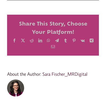
Share This Story, Choose
Your Platform!
Facebook
X
Reddit
LinkedIn
WhatsApp
Telegram
Tumblr
Pinterest
Vk
Xing
Email
About the Author:
Sara Fischer_MRDigital