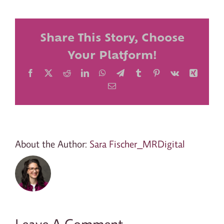
Share This Story, Choose
Your Platform!
Facebook
X
Reddit
LinkedIn
WhatsApp
Telegram
Tumblr
Pinterest
Vk
Xing
Email
About the Author:
Sara Fischer_MRDigital